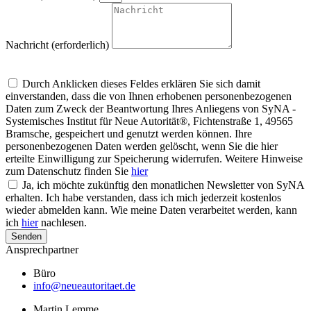
Nachricht (erforderlich)
Um alle Mitteilungen nach den Wünschen unserer Kunden bearbeiten zu
können, müssen wir Ihre personenbezogenen Daten speichern
Durch Anklicken dieses Feldes erklären Sie sich damit
einverstanden, dass die von Ihnen erhobenen personenbezogenen
Daten zum Zweck der Beantwortung Ihres Anliegens von SyNA -
Systemisches Institut für Neue Autorität®, Fichtenstraße 1, 49565
Bramsche, gespeichert und genutzt werden können. Ihre
personenbezogenen Daten werden gelöscht, wenn Sie die hier
erteilte Einwilligung zur Speicherung widerrufen. Weitere Hinweise
zum Datenschutz finden Sie
hier
Ja, ich möchte zukünftig den monatlichen Newsletter von SyNA
erhalten. Ich habe verstanden, dass ich mich jederzeit kostenlos
wieder abmelden kann. Wie meine Daten verarbeitet werden, kann
ich
hier
nachlesen.
Senden
Ansprechpartner
Büro
info@neueautoritaet.de
Martin Lemme