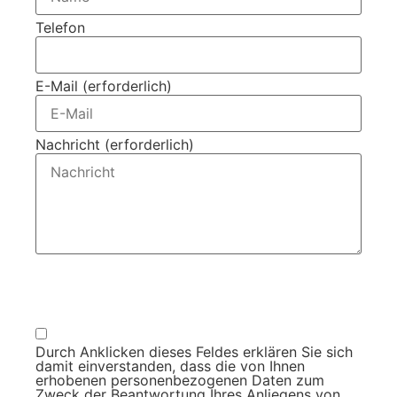
Telefon
E-Mail (erforderlich)
Nachricht (erforderlich)
Um alle Mitteilungen nach den Wünschen unserer Kunden
bearbeiten zu können, müssen wir Ihre personenbezogenen
Daten speichern
Durch Anklicken dieses Feldes erklären Sie sich
damit einverstanden, dass die von Ihnen
erhobenen personenbezogenen Daten zum
Zweck der Beantwortung Ihres Anliegens von