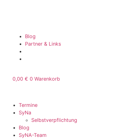
Zum
Inhalt
springen
Blog
Partner & Links
0,00
€
0
Warenkorb
Termine
SyNa
Selbstverpflichtung
Blog
SyNA-Team