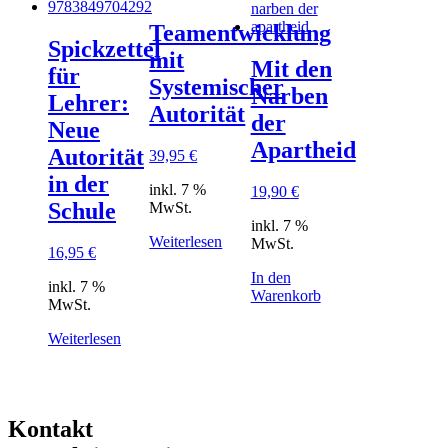
Teamentwicklung
Spickzettel
mit
Mit den
für
Systemischer
Narben
Lehrer:
Autorität
der
Neue
Apartheid
Autorität
39,95
€
in der
inkl. 7 %
19,90
€
Schule
MwSt.
inkl. 7 %
Weiterlesen
MwSt.
16,95
€
In den
inkl. 7 %
Warenkorb
MwSt.
Weiterlesen
Kontakt