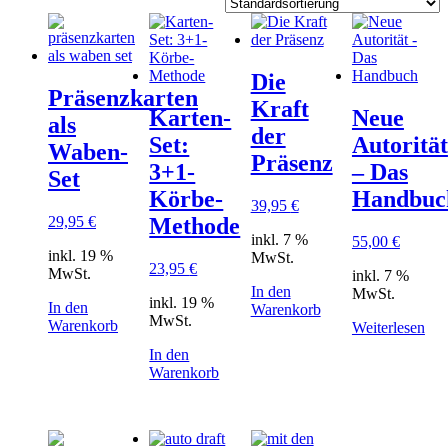
Die
Präsenzkarten
Kraft
Karten-
Neue
als
der
Set:
Autorität
Waben-
Präsenz
3+1-
– Das
Set
Körbe-
Handbuc
39,95
€
29,95
€
Methode
inkl. 7 %
55,00
€
inkl. 19 %
MwSt.
23,95
€
MwSt.
inkl. 7 %
In den
MwSt.
inkl. 19 %
In den
Warenkorb
MwSt.
Warenkorb
Weiterlesen
In den
Warenkorb