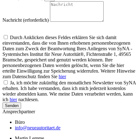
Nachricht (erforderlich)
Um alle Mitteilungen nach den Wünschen unserer Kunden bearbeiten zu
können, müssen wir Ihre personenbezogenen Daten speichern
Durch Anklicken dieses Feldes erklären Sie sich damit
einverstanden, dass die von Ihnen erhobenen personenbezogenen
Daten zum Zweck der Beantwortung Ihres Anliegens von SyNA -
Systemisches Institut für Neue Autorität®, Fichtenstraße 1, 49565
Bramsche, gespeichert und genutzt werden können. Ihre
personenbezogenen Daten werden gelöscht, wenn Sie die hier
erteilte Einwilligung zur Speicherung widerrufen. Weitere Hinweise
zum Datenschutz finden Sie
hier
Ja, ich möchte zukünftig den monatlichen Newsletter von SyNA
erhalten. Ich habe verstanden, dass ich mich jederzeit kostenlos
wieder abmelden kann. Wie meine Daten verarbeitet werden, kann
ich
hier
nachlesen.
Senden
Ansprechpartner
Büro
info@neueautoritaet.de
Martin Lemme