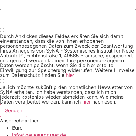
Um alle Mitteilungen nach den Wünschen unserer Kunden bearbeiten zu
können, müssen wir Ihre personenbezogenen Daten speichern
Durch Anklicken dieses Feldes erklären Sie sich damit
einverstanden, dass die von Ihnen erhobenen
personenbezogenen Daten zum Zweck der Beantwortung
Ihres Anliegens von SyNA - Systemisches Institut für Neue
Autorität®, Fichtenstraße 1, 49565 Bramsche, gespeichert
und genutzt werden können. Ihre personenbezogenen
Daten werden gelöscht, wenn Sie die hier erteilte
Einwilligung zur Speicherung widerrufen. Weitere Hinweise
zum Datenschutz finden Sie
hier
Ja, ich möchte zukünftig den monatlichen Newsletter von
SyNA erhalten. Ich habe verstanden, dass ich mich
jederzeit kostenlos wieder abmelden kann. Wie meine
Daten verarbeitet werden, kann ich
hier
nachlesen.
Senden
Ansprechpartner
Büro
info@neueautoritaet.de