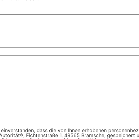
n zu können, müssen wir Ihre personenbezogenen Daten speichern
mit einverstanden, dass die von Ihnen erhobenen personen
 Autorität®, Fichtenstraße 1, 49565 Bramsche, gespeicher