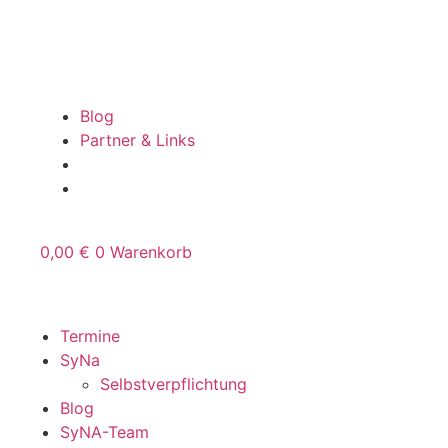
Zum
Inhalt
springen
Blog
Partner & Links
0,00
€
0
Warenkorb
Termine
SyNa
Selbstverpflichtung
Blog
SyNA-Team