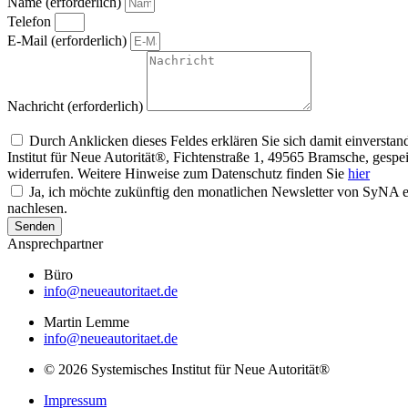
Name (erforderlich)
Telefon
E-Mail (erforderlich)
Nachricht (erforderlich)
Um alle Mitteilungen nach den Wünschen unserer Kunden bearbeiten zu können,
Durch Anklicken dieses Feldes erklären Sie sich damit einvers
Institut für Neue Autorität®, Fichtenstraße 1, 49565 Bramsche, gesp
widerrufen. Weitere Hinweise zum Datenschutz finden Sie
hier
Ja, ich möchte zukünftig den monatlichen Newsletter von SyNA er
nachlesen.
Senden
Ansprechpartner
Büro
info@neueautoritaet.de
Martin Lemme
info@neueautoritaet.de
© 2026 Systemisches Institut für Neue Autorität®
Impressum