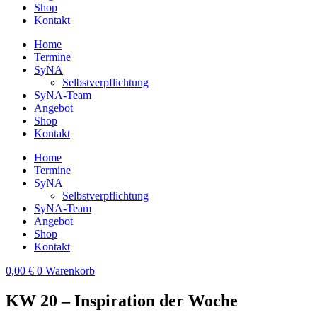
Shop
Kontakt
Home
Termine
SyNA
Selbstverpflichtung
SyNA-Team
Angebot
Shop
Kontakt
Home
Termine
SyNA
Selbstverpflichtung
SyNA-Team
Angebot
Shop
Kontakt
0,00
€
0
Warenkorb
KW 20 – Inspiration der Woche