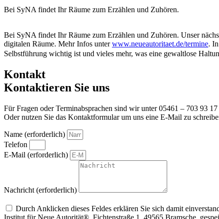
Bei SyNA findet Ihr Räume zum Erzählen und Zuhören.
Bei SyNA findet Ihr Räume zum Erzählen und Zuhören. Unser nächstes 
digitalen Räume. Mehr Infos unter
www.neueautoritaet.de/termine
. I
Selbstführung wichtig ist und vieles mehr, was eine gewaltlose Haltun
Kontakt
Kontaktieren Sie uns
Für Fragen oder Terminabsprachen sind wir unter 05461 – 703 93 17 
Oder nutzen Sie das Kontaktformular um uns eine E-Mail zu schreibe
Name (erforderlich)
Telefon
E-Mail (erforderlich)
Nachricht (erforderlich)
Um alle Mitteilungen nach den Wünschen unserer Kunden bearbeiten zu können,
Durch Anklicken dieses Feldes erklären Sie sich damit einvers
Institut für Neue Autorität®, Fichtenstraße 1, 49565 Bramsche, gesp