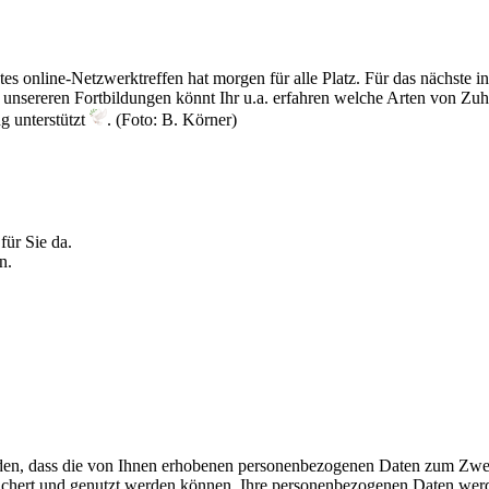
online-Netzwerktreffen hat morgen für alle Platz. Für das nächste in
n unsereren Fortbildungen könnt Ihr u.a. erfahren welche Arten von Zu
g unterstützt
. (Foto: B. Körner)
für Sie da.
n.
 müssen wir Ihre personenbezogenen Daten speichern
tanden, dass die von Ihnen erhobenen personenbezogenen Daten zum Zw
eichert und genutzt werden können. Ihre personenbezogenen Daten werde