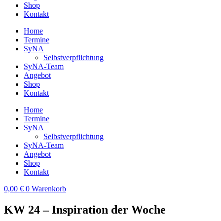
Shop
Kontakt
Home
Termine
SyNA
Selbstverpflichtung
SyNA-Team
Angebot
Shop
Kontakt
Home
Termine
SyNA
Selbstverpflichtung
SyNA-Team
Angebot
Shop
Kontakt
0,00
€
0
Warenkorb
KW 24 – Inspiration der Woche