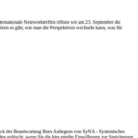
ternationale Netzwerktreffen öffnen wir am 23. September die
hören es gibt, wie man die Perspektiven wechseln kann, was für
eck der Beantwortung Ihres Anliegens von SyNA - Systemisches
n gelöscht, wenn Sie die hier erteilte Einwilligung zur Speicherung