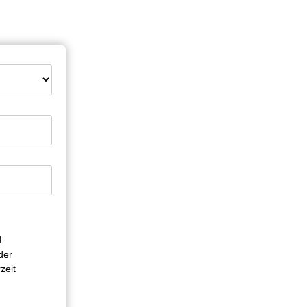
d
der
zeit