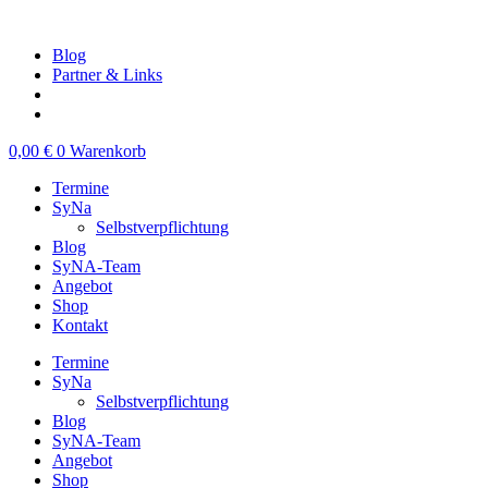
Zum
Inhalt
Blog
springen
Partner & Links
0,00
€
0
Warenkorb
Termine
SyNa
Selbstverpflichtung
Blog
SyNA-Team
Angebot
Shop
Kontakt
Termine
SyNa
Selbstverpflichtung
Blog
SyNA-Team
Angebot
Shop