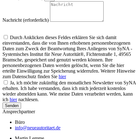
Nachricht (erforderlich)
Um alle Mitteilungen nach den Wünschen unserer Kunden bearbeiten zu
können, müssen wir Ihre personenbezogenen Daten speichern
Durch Anklicken dieses Feldes erklären Sie sich damit
einverstanden, dass die von Ihnen erhobenen personenbezogenen
Daten zum Zweck der Beantwortung Ihres Anliegens von SyNA -
Systemisches Institut für Neue Autorität®, Fichtenstraße 1, 49565
Bramsche, gespeichert und genutzt werden können. Ihre
personenbezogenen Daten werden gelöscht, wenn Sie die hier
erteilte Einwilligung zur Speicherung widerrufen. Weitere Hinweise
zum Datenschutz finden Sie
hier
Ja, ich möchte zukünftig den monatlichen Newsletter von SyNA
erhalten. Ich habe verstanden, dass ich mich jederzeit kostenlos
wieder abmelden kann. Wie meine Daten verarbeitet werden, kann
ich
hier
nachlesen.
Senden
Ansprechpartner
Büro
info@neueautoritaet.de
Martin Lemme