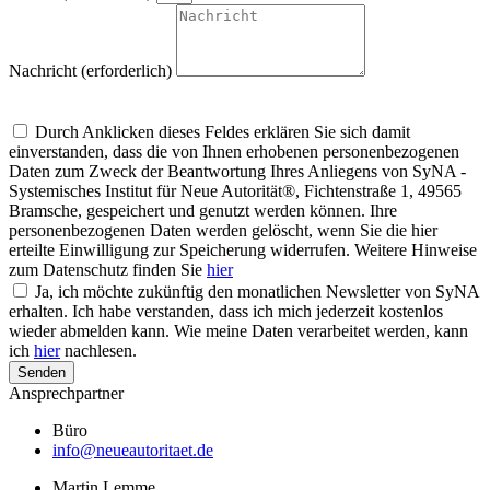
Nachricht (erforderlich)
Um alle Mitteilungen nach den Wünschen unserer Kunden bearbeiten zu
können, müssen wir Ihre personenbezogenen Daten speichern
Durch Anklicken dieses Feldes erklären Sie sich damit
einverstanden, dass die von Ihnen erhobenen personenbezogenen
Daten zum Zweck der Beantwortung Ihres Anliegens von SyNA -
Systemisches Institut für Neue Autorität®, Fichtenstraße 1, 49565
Bramsche, gespeichert und genutzt werden können. Ihre
personenbezogenen Daten werden gelöscht, wenn Sie die hier
erteilte Einwilligung zur Speicherung widerrufen. Weitere Hinweise
zum Datenschutz finden Sie
hier
Ja, ich möchte zukünftig den monatlichen Newsletter von SyNA
erhalten. Ich habe verstanden, dass ich mich jederzeit kostenlos
wieder abmelden kann. Wie meine Daten verarbeitet werden, kann
ich
hier
nachlesen.
Senden
Ansprechpartner
Büro
info@neueautoritaet.de
Martin Lemme