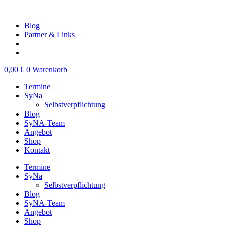
Zum
Inhalt
Blog
springen
Partner & Links
0,00
€
0
Warenkorb
Termine
SyNa
Selbstverpflichtung
Blog
SyNA-Team
Angebot
Shop
Kontakt
Termine
SyNa
Selbstverpflichtung
Blog
SyNA-Team
Angebot
Shop