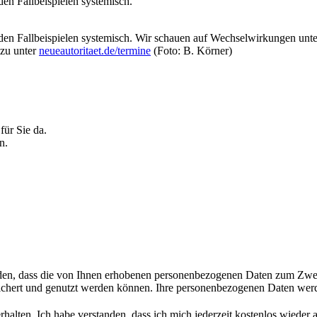
en Fallbeispielen systemisch.
den Fallbeispielen systemisch. Wir schauen auf Wechselwirkungen unt
zu unter
neueautoritaet.de/termine
(Foto: B. Körner)
für Sie da.
n.
 müssen wir Ihre personenbezogenen Daten speichern
tanden, dass die von Ihnen erhobenen personenbezogenen Daten zum Zw
eichert und genutzt werden können. Ihre personenbezogenen Daten werde
halten. Ich habe verstanden, dass ich mich jederzeit kostenlos wiede