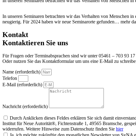
In unseren Seminaren betrachten wir das Verhalten von Menschen in d
In unseren Seminaren betrachten wir das Verhalten von Menschen in 
neugierig. Für 2024 haben wir neue Seminarorte gefunden… mehr da
Kontakt
Kontaktieren Sie uns
Für Fragen oder Terminabsprachen sind wir unter 05461 – 703 93 17 
Oder nutzen Sie das Kontaktformular um uns eine E-Mail zu schreibe
Name (erforderlich)
Telefon
E-Mail (erforderlich)
Nachricht (erforderlich)
Um alle Mitteilungen nach den Wünschen unserer Kunden bearbeiten zu können,
Durch Anklicken dieses Feldes erklären Sie sich damit einvers
Institut für Neue Autorität®, Fichtenstraße 1, 49565 Bramsche, gesp
widerrufen. Weitere Hinweise zum Datenschutz finden Sie
hier
Ja, ich möchte zukünftig den monatlichen Newsletter von SyNA er