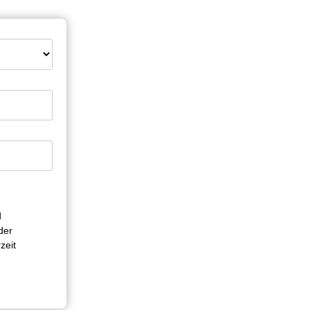
d
der
zeit